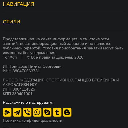
НАВИГАЦИЯ
Топ Хоп — зарядка
Отзывы
Услуги
Вопросы и ответы
СТИЛИ
БРЕЙКИНГ
Страховка
Вакансии
ХИП ХОП
Памятка для родителей
Академия тренеров
Представленная на сайте информация, в т.ч. стоимости
занятий, носит информационный характер и не является
СОВРЕМЕННЫЕ ТАНЦЫ
публичной офертой. Условия приобретения занятий могут быть
Преподаватели
Франшиза
изменены без уведомления.
K-POP
ТопХоп | © Все права защищены, 2026
Стоимость
Оплата
ИП Гончаров Никита Сергеевич
СКОРО
Расписание
Магазин
БРЕЙКИНГ
ИНН 380470663781
О школе
Документы
РФСОО “ФЕДЕРАЦИЯ СПОРТИВНЫХ ТАНЦЕВ БРЕЙКИНГА И
СКОРО
АКРОБАТИКИ ИО”
ХИП ХОП
Никита Гончаров
Дипломы и сертификаты
ИНН 3804114525
КПП 380401001
СКОРО
СМИ о нас
Благотворительность
АКРОБАТИКА
Расскажите о нас друзьям:
Система лояльности
Контакты
СКОРО
АКТЕРСКОЕ МАСТЕРСТВО
Новости
Реквизиты
Политика конфиденциальности
СКОРО
Пресс-центр